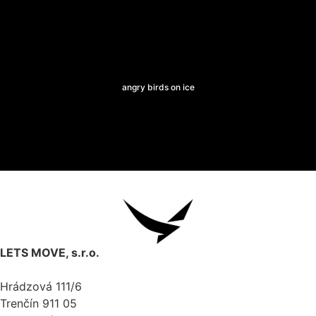
angry birds on ice
LETS MOVE, s.r.o.
Hrádzová 111/6
Trenčín 911 05