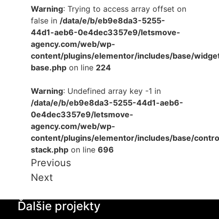
Warning
: Trying to access array offset on
false in
/data/e/b/eb9e8da3-5255-
44d1-aeb6-0e4dec3357e9/letsmove-
agency.com/web/wp-
content/plugins/elementor/includes/base/widge
base.php
on line
224
Warning
: Undefined array key -1 in
/data/e/b/eb9e8da3-5255-44d1-aeb6-
0e4dec3357e9/letsmove-
agency.com/web/wp-
content/plugins/elementor/includes/base/contro
stack.php
on line
696
Previous
Next
Ďalšie projekty