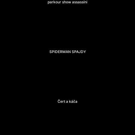
parkour show assassíni
SPIDERMAN SPAJDY
Čert a káča