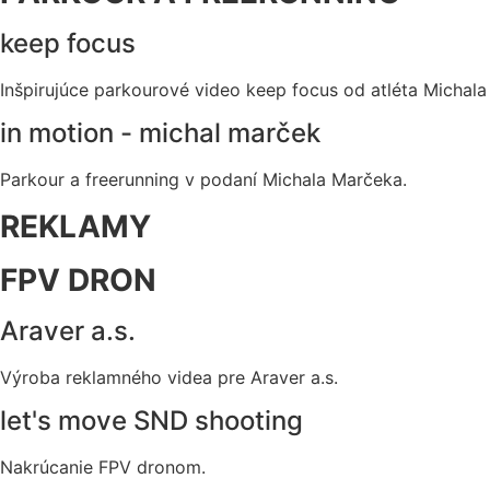
keep focus
Inšpirujúce parkourové video keep focus od atléta Michal
in motion - michal marček
Parkour a freerunning v podaní Michala Marčeka.
REKLAMY
FPV DRON
Araver a.s.
Výroba reklamného videa pre Araver a.s.
let's move SND shooting
Nakrúcanie FPV dronom.