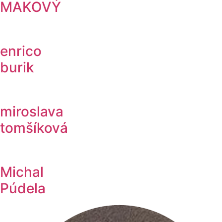
MAKOVÝ
enrico
burik
miroslava
tomšíková
Michal
Púdela