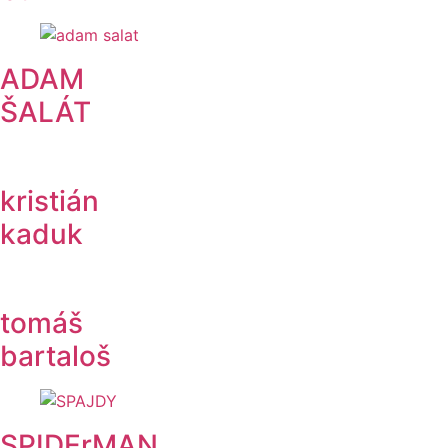
ADAM
ŠALÁT
kristián
kaduk
tomáš
bartaloš
SPIDErMAN