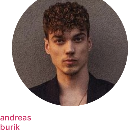
andreas
burik